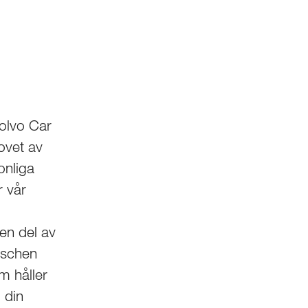
Volvo Car
ovet av
onliga
r vår
en del av
nschen
m håller
 din