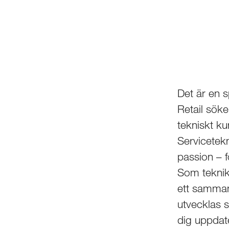
Det är en s
Retail sök
tekniskt ku
Servicetekn
passion – f
Som teknike
ett samman
utvecklas 
dig uppdat