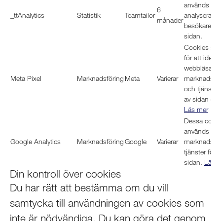
används för 
6
_ttAnalytics
Statistik
Teamtailor
analysera hu
månader
besökare an
sidan.
Cookies so
för att identi
webbläsare, 
Meta Pixel
Marknadsföring
Meta
Varierar
marknadsför
och tjänster
av sidan (_fb
Läs mer
Dessa cook
används för
Google Analytics
Marknadsföring
Google
Varierar
marknadsför
tjänster för 
sidan.
Läs 
Din kontroll över cookies
Du har rätt att bestämma om du vill
samtycka till användningen av cookies som
inte är nödvändiga. Du kan göra det genom