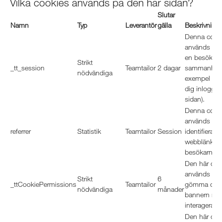
Vilka cookies används på den här sidan?
Slutar
Namn
Typ
Leverantör
gälla
Beskrivning
Denna cook
används för 
en besökare
Strikt
_tt_session
Teamtailor
2 dagar
sammanhang 
nödvändiga
exempel för 
dig inlogga
sidan).
Denna cook
används för 
referrer
Statistik
Teamtailor
Session
identifiera vi
webblänk so
besökarna til
Den här coo
används för 
Strikt
6
_ttCookiePermissions
Teamtailor
gömma cook
nödvändiga
månader
bannern när
interagerat 
Den här coo