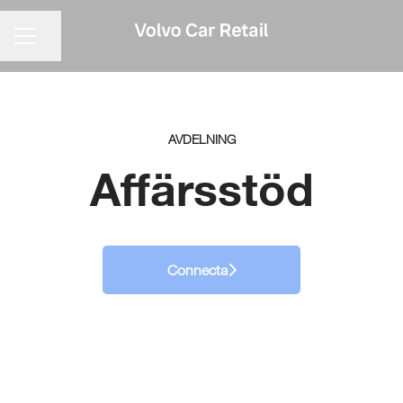
KARRIÄRMENY
Dela sidan
AVDELNING
Affärsstöd
Connecta