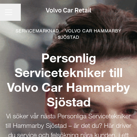
KARRIÄRMENY
Dela sidan
SERVICEMARKNAD
·
VOLVO CAR HAMMARBY
SJÖSTAD
Personlig
Servicetekniker till
Volvo Car Hammarby
Sjöstad
Vi söker vår nästa Personliga Servicetekniker
till Hammarby Sjöstad – är det du? Här driver
du service och felsökning nära kunden, i ett